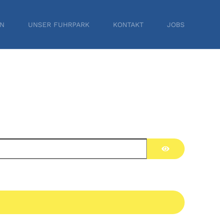
EN
UNSER FUHRPARK
KONTAKT
JOBS
Passwort anzei