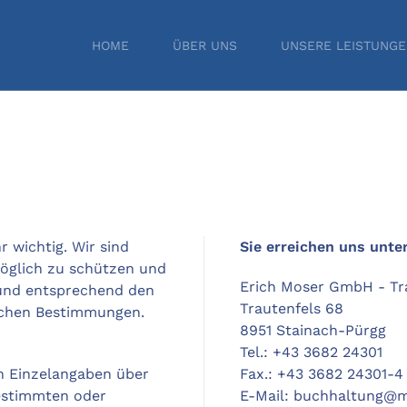
HOME
ÜBER UNS
UNSERE LEISTUNG
r wichtig. Wir sind
Sie erreichen uns unte
öglich zu schützen und
Erich Moser GmbH - Tr
und entsprechend den
Trautenfels 68
lichen Bestimmungen.
8951 Stainach-Pürgg
Tel.: +43 3682 24301
n Einzelangaben über
Fax.: +43 3682 24301-4
bestimmten oder
E-Mail:
buchhaltung@mo