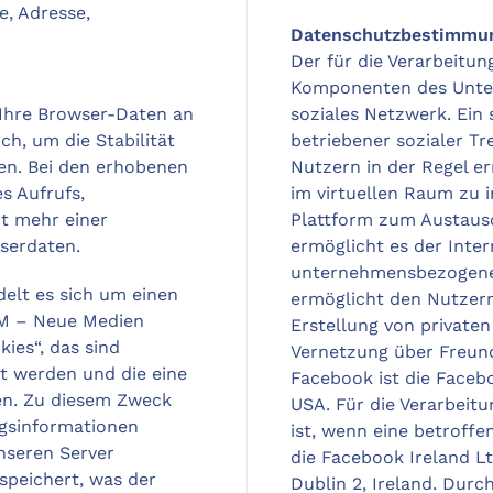
e, Adresse,
Datenschutzbestimmun
Der für die Verarbeitun
Komponenten des Unter
Ihre Browser-Daten an
soziales Netzwerk. Ein 
ch, um die Stabilität
betriebener sozialer Tr
en. Bei den erhobenen
Nutzern in der Regel e
s Aufrufs,
im virtuellen Raum zu i
ht mehr einer
Plattform zum Austaus
serdaten.
ermöglicht es der Inte
unternehmensbezogene 
elt es sich um einen
ermöglicht den Nutzer
OM – Neue Medien
Erstellung von privaten
ies“, das sind
Vernetzung über Freund
t werden und die eine
Facebook ist die Facebo
en. Zu diesem Zweck
USA. Für die Verarbeit
gsinformationen
ist, wenn eine betroff
unseren Server
die Facebook Ireland L
peichert, was der
Dublin 2, Ireland. Durch