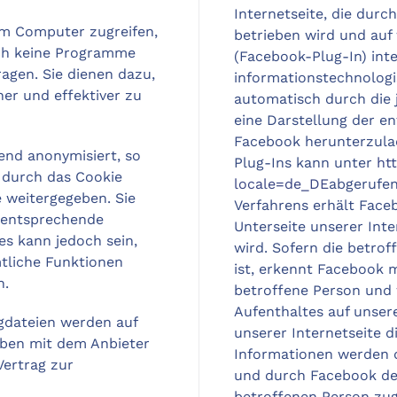
Internetseite, die durc
em Computer zugreifen,
betrieben wird und au
uch keine Programme
(Facebook-Plug-In) int
agen. Sie dienen dazu,
informationstechnolog
er und effektiver zu
automatisch durch die 
eine Darstellung der 
Facebook herunterzula
end anonymisiert, so
Plug-Ins kann unter
ht
e durch das Cookie
locale=de_DE
abgerufen
 weitergegeben. Sie
Verfahrens erhält Face
 entsprechende
Unterseite unserer Int
es kann jedoch sein,
wird. Sofern die betrof
mtliche Funktionen
ist, erkennt Facebook m
n.
betroffene Person und
Aufenthaltes auf unsere
gdateien werden auf
unserer Internetseite d
aben mit dem Anbieter
Informationen werden
ertrag zur
und durch Facebook de
betroffenen Person zug