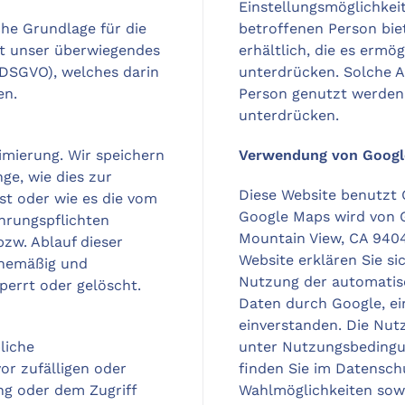
Einstellungsmöglichkei
he Grundlage für die
betroffenen Person bie
st unser überwiegendes
erhältlich, die es erm
f DSGVO), welches darin
unterdrücken. Solche A
en.
Person genutzt werden
unterdrücken.
imierung. Wir speichern
Verwendung von Googl
ge, wie dies zur
Diese Website benutzt 
st oder wie es die vom
Google Maps wird von G
hrungspflichten
Mountain View, CA 9404
zw. Ablauf dieser
Website erklären Sie si
inemäßig und
Nutzung der automatis
perrt oder gelöscht.
Daten durch Google, ein
einverstanden. Die Nut
liche
unter Nutzungsbedingun
or zufälligen oder
finden Sie im Datensch
ng oder dem Zugriff
Wahlmöglichkeiten so