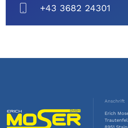
+43 3682 24301
Anschrift
Erich Mo
Trautenfel
8951 Stai