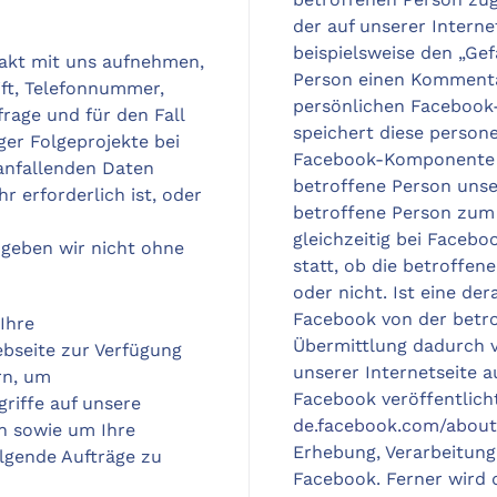
der auf unserer Interne
beispielsweise den „Gef
takt mit uns aufnehmen,
Person einen Kommenta
ft, Telefonnummer,
persönlichen Facebook
rage und für den Fall
speichert diese person
er Folgeprojekte bei
Facebook-Komponente i
anfallenden Daten
betroffene Person unse
 erforderlich ist, oder
betroffene Person zum 
gleichzeitig bei Facebo
geben wir nicht ohne
statt, ob die betroffe
oder nicht. Ist eine de
Facebook von der betro
Ihre
Übermittlung dadurch ve
bseite zur Verfügung
unserer Internetseite 
rn, um
Facebook veröffentlicht
riffe auf unsere
de.facebook.com/about
n sowie um Ihre
Erhebung, Verarbeitun
lgende Aufträge zu
Facebook. Ferner wird d